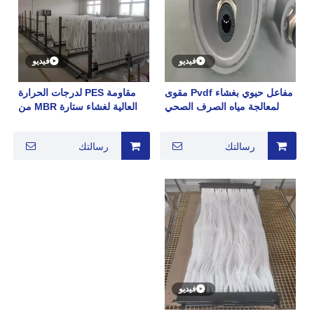
فيديو
فيديو
مفاعل حيوي بغشاء Pvdf مقوى
مقاومة PES لدرجات الحرارة
لمعالجة مياه الصرف الصحي
العالية لغشاء ستارة MBR من
الألياف المجوفة القلوية القوية
رسالتك
رسالتك
فيديو