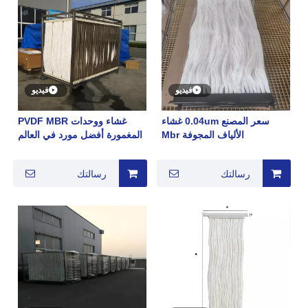
فيديو
فيديو
سعر المصنع 0.04um غشاء
غشاء ووحدات PVDF MBR
الألياف المجوفة Mbr
المغمورة أفضل مورد في العالم
غشاء Suez MBR 500D
رسالتك
رسالتك