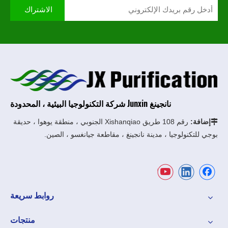
الاشتراك
نانجينغ Junxin شركة التكنولوجيا البيئية ، المحدودة
إضافة:
رقم 108 طريق Xishanqiao الجنوبي ، منطقة يوهوا ، حديقة

بوجي للتكنولوجيا ، مدينة نانجينغ ، مقاطعة جيانغسو ، الصين.
روابط سريعة
منتجات