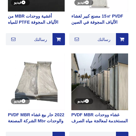
فيديو
فيديو
15㎡ PVDF مصنع كبير لغشاء
أغشية ووحدات MBR من
الألياف المجوفة في الصين
الألياف المجوفة PTFE للمياه
الأصلي
الصناعية
رسالتك
رسالتك
فيديو
فيديو
غشاء ووحدات PVDF MBR
2022 حار بيع غشاء PVDF MBR
المستخدمة لمعالجة مياه الصرف
والوحدات Mbr الشركة المصنعة
الصحي
للغشاء المسطح