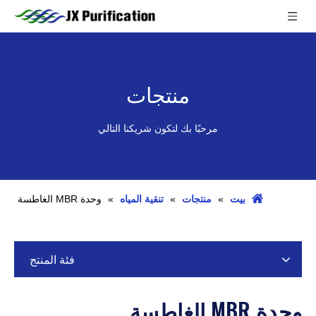
منتجات
مرحبًا بك لتكون شريكنا التالي
بيت
»
منتجات
»
تنقية المياه
»
وحدة MBR الغاطسة
فئة المنتج
وحدة MBR الغاطسة