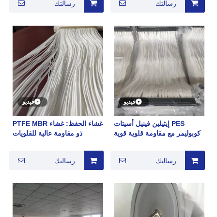
رسالتك
رسالتك
فيديو
فيديو
PES إيثيلين فينيل أسيتات
غشاء الحفظ: غشاء PTFE MBR
كوبوليمر مع مقاومة قلوية قوية
ذو مقاومة عالية للقلويات
14٪ ألياف مجوفة MBR غشاء
ستارة غشاء درجة حرارة عالية
رسالتك
رسالتك