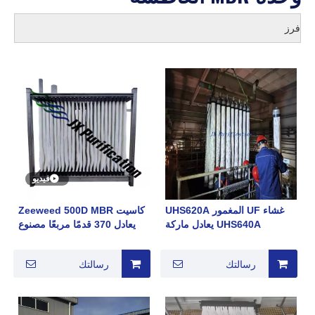
فرز
فيديو
غشاء UF المغمور UHS620A
كاسيت Zeeweed 500D MBR
UHS640A يعادل ماركة
يعادل 370 قدمًا مربعًا مصنوع
Microza
بواسطة JX Purification MBR
الشركة المصنعة بحجم مسام
رسالتك
رسالتك
0.04um