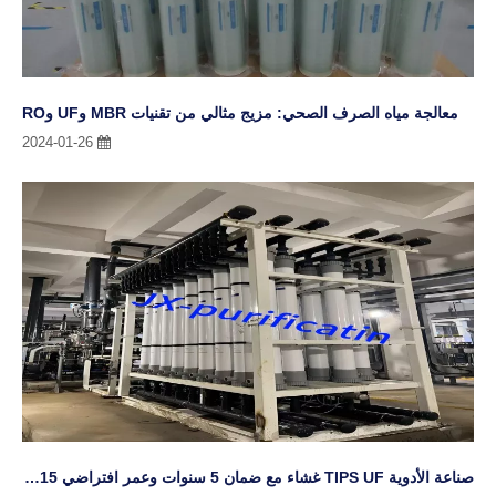
معالجة مياه الصرف الصحي: مزيج مثالي من تقنيات MBR وUF وRO
2024-01-26
صناعة الأدوية TIPS UF غشاء مع ضمان 5 سنوات وعمر افتراضي 15 سنة في 3000 طن / يوم
2023-12-22
غشاء JX UF هو نوع من الغشاء ذو ​​وظيفة الفصل، والذي يمكنه تصفية